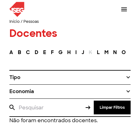
Início
/
Pessoas
Docentes
A
B
C
D
E
F
G
H
I
J
K
L
M
N
O
P
Tipo
Economia
Limpar Filtros
Não foram encontrados docentes.