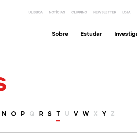
ULISBOA
NOTÍCIAS
CLIPPING
NEWSLETTER
LOJA
Sobre
Estudar
Investi
s
N
O
P
Q
R
S
T
U
V
W
X
Y
Z