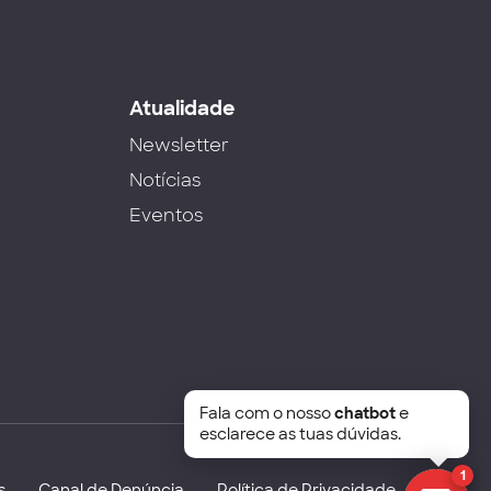
s
Atualidade
Newsletter
Notícias
Eventos
Fala com o nosso
chatbot
e
esclarece as tuas dúvidas.
1
s
Canal de Denúncia
Política de Privacidade