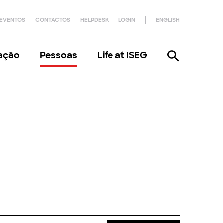
EVENTOS
CONTACTOS
HELPDESK
LOGIN
ENGLISH
gação
Pessoas
Life at ISEG