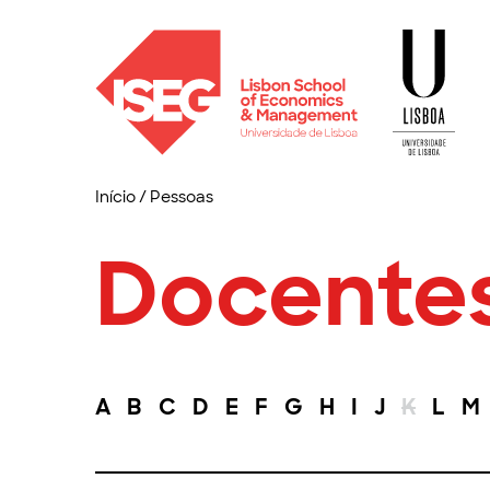
Início
/
Pessoas
Docente
A
B
C
D
E
F
G
H
I
J
K
L
M