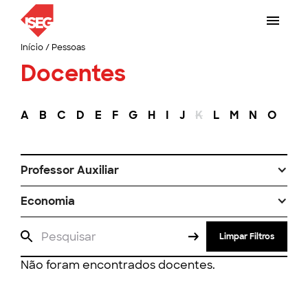
Início
/
Pessoas
Docentes
A
B
C
D
E
F
G
H
I
J
K
L
M
N
O
P
Professor Auxiliar
Economia
Limpar Filtros
Não foram encontrados docentes.