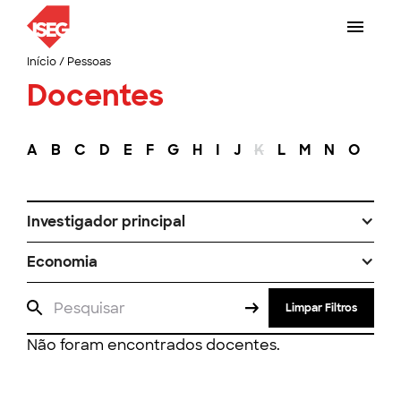
Início
/
Pessoas
Docentes
A
B
C
D
E
F
G
H
I
J
K
L
M
N
O
P
Investigador principal
Economia
Limpar Filtros
Não foram encontrados docentes.