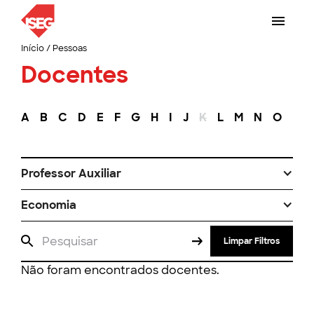
Início
/
Pessoas
Docentes
A
B
C
D
E
F
G
H
I
J
K
L
M
N
O
P
Professor Auxiliar
Economia
Limpar Filtros
Não foram encontrados docentes.