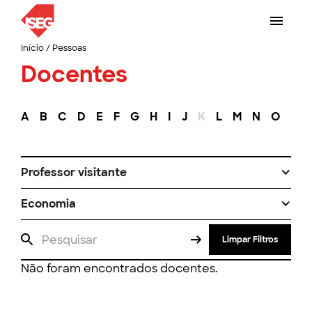
Início
/
Pessoas
Docentes
A
B
C
D
E
F
G
H
I
J
K
L
M
N
O
P
Professor visitante
Economia
Limpar Filtros
Não foram encontrados docentes.