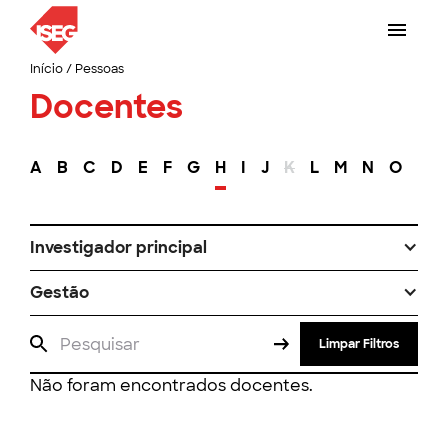
Início
/
Pessoas
Docentes
A
B
C
D
E
F
G
H
I
J
K
L
M
N
O
P
Investigador principal
Gestão
Limpar Filtros
Não foram encontrados docentes.