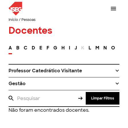
Início
/
Pessoas
Docentes
A
B
C
D
E
F
G
H
I
J
K
L
M
N
O
P
Professor Catedrático Visitante
Gestão
Limpar Filtros
Não foram encontrados docentes.