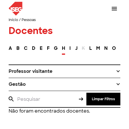
Início
/
Pessoas
Docentes
A
B
C
D
E
F
G
H
I
J
K
L
M
N
O
P
Professor visitante
Gestão
Limpar Filtros
Não foram encontrados docentes.