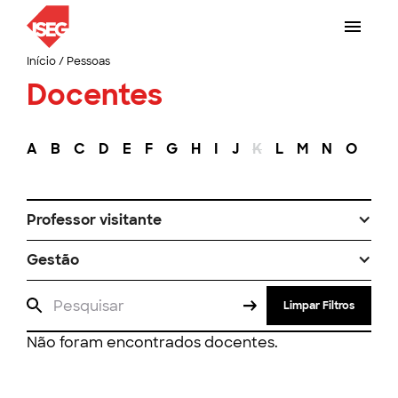
Início
/
Pessoas
Docentes
A
B
C
D
E
F
G
H
I
J
K
L
M
N
O
P
Professor visitante
Gestão
Limpar Filtros
Não foram encontrados docentes.