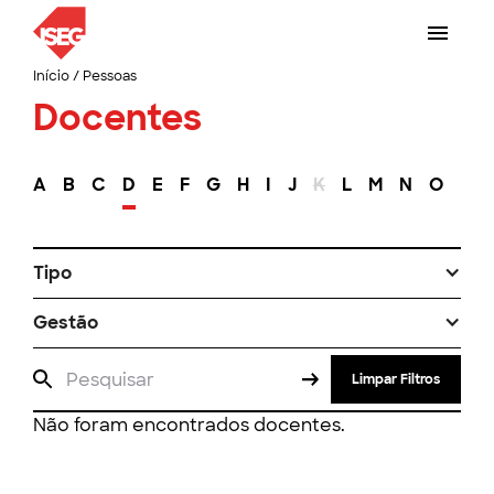
Início
/
Pessoas
Docentes
A
B
C
D
E
F
G
H
I
J
K
L
M
N
O
P
Tipo
Gestão
Limpar Filtros
Não foram encontrados docentes.