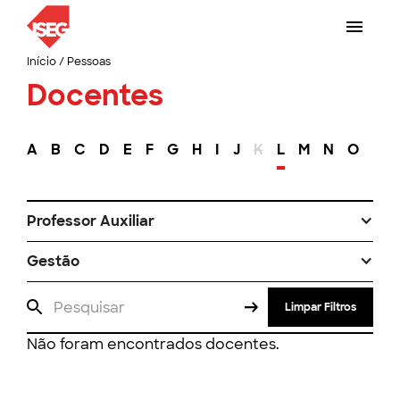
Início
/
Pessoas
Docentes
A
B
C
D
E
F
G
H
I
J
K
L
M
N
O
P
Professor Auxiliar
Gestão
Limpar Filtros
Não foram encontrados docentes.