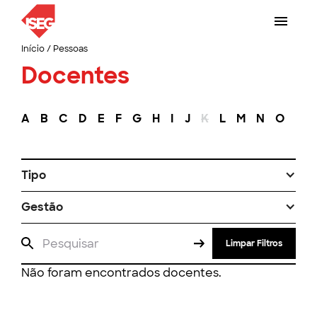
Início
/
Pessoas
Docentes
A
B
C
D
E
F
G
H
I
J
K
L
M
N
O
P
Tipo
Gestão
Limpar Filtros
Não foram encontrados docentes.