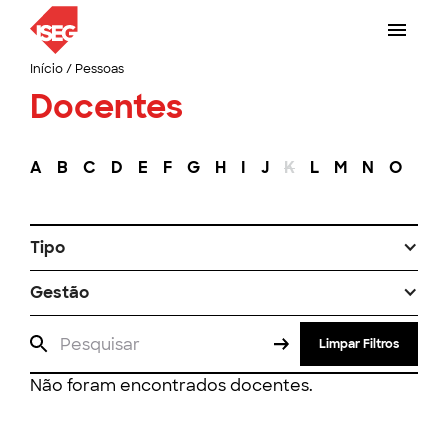
Início
/
Pessoas
Docentes
A
B
C
D
E
F
G
H
I
J
K
L
M
N
O
P
Tipo
Gestão
Limpar Filtros
Não foram encontrados docentes.