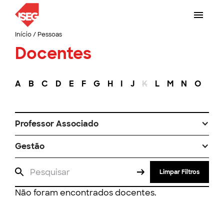
Início
/
Pessoas
Docentes
A
B
C
D
E
F
G
H
I
J
K
L
M
N
O
P
Professor Associado
Gestão
Limpar Filtros
Não foram encontrados docentes.