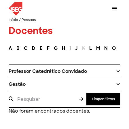
Início
/
Pessoas
Docentes
A
B
C
D
E
F
G
H
I
J
K
L
M
N
O
P
Professor Catedrático Convidado
Gestão
Limpar Filtros
Não foram encontrados docentes.