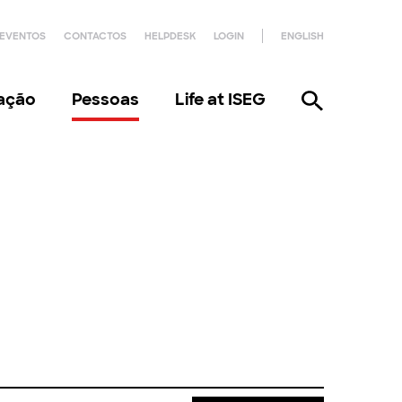
EVENTOS
CONTACTOS
HELPDESK
LOGIN
ENGLISH
gação
Pessoas
Life at ISEG