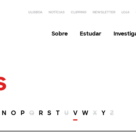
ULISBOA
NOTÍCIAS
CLIPPING
NEWSLETTER
LOJA
Sobre
Estudar
Investi
s
N
O
P
Q
R
S
T
U
V
W
X
Y
Z