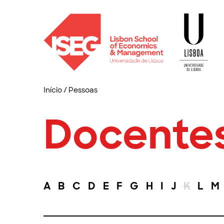
Início
/
Pessoas
Docente
A
B
C
D
E
F
G
H
I
J
K
L
M