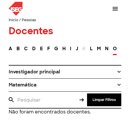
Início
/
Pessoas
Docentes
A
B
C
D
E
F
G
H
I
J
K
L
M
N
O
P
Investigador principal
Matemática
Limpar Filtros
Não foram encontrados docentes.