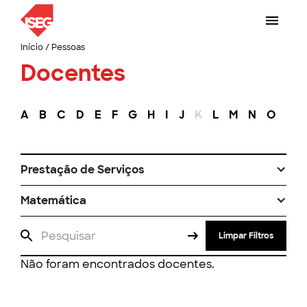
Início
/
Pessoas
Docentes
A
B
C
D
E
F
G
H
I
J
K
L
M
N
O
P
Prestação de Serviços
Matemática
Limpar Filtros
Não foram encontrados docentes.