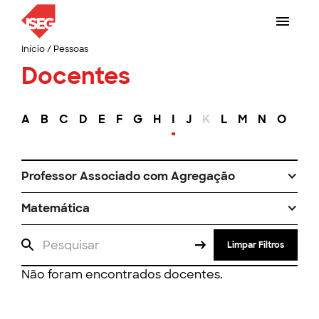
Início
/
Pessoas
Docentes
A
B
C
D
E
F
G
H
I
J
K
L
M
N
O
P
Professor Associado com Agregação
Matemática
Limpar Filtros
Não foram encontrados docentes.