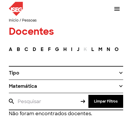
Início
/
Pessoas
Docentes
A
B
C
D
E
F
G
H
I
J
K
L
M
N
O
P
Tipo
Matemática
Limpar Filtros
Não foram encontrados docentes.