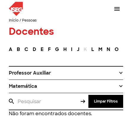
Início
/
Pessoas
Docentes
A
B
C
D
E
F
G
H
I
J
K
L
M
N
O
P
Professor Auxiliar
Matemática
Limpar Filtros
Não foram encontrados docentes.