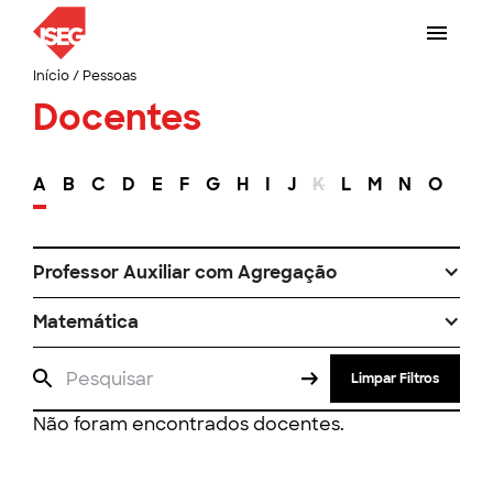
Início
/
Pessoas
Docentes
A
B
C
D
E
F
G
H
I
J
K
L
M
N
O
P
Professor Auxiliar com Agregação
Matemática
Limpar Filtros
Não foram encontrados docentes.