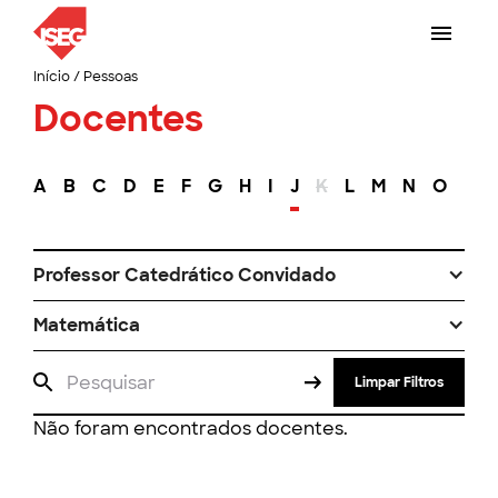
Início
/
Pessoas
Docentes
A
B
C
D
E
F
G
H
I
J
K
L
M
N
O
P
Professor Catedrático Convidado
Matemática
Limpar Filtros
Não foram encontrados docentes.