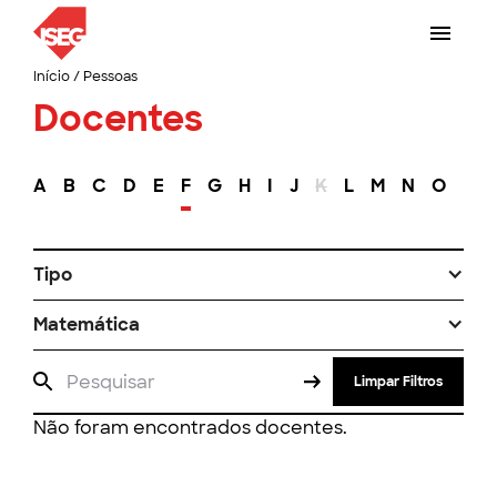
Início
/
Pessoas
Docentes
A
B
C
D
E
F
G
H
I
J
K
L
M
N
O
P
Tipo
Matemática
Limpar Filtros
Não foram encontrados docentes.