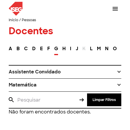
Início
/
Pessoas
Docentes
A
B
C
D
E
F
G
H
I
J
K
L
M
N
O
P
Assistente Convidado
Matemática
Limpar Filtros
Não foram encontrados docentes.