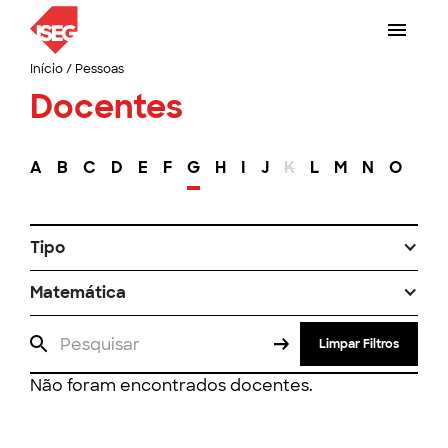
Início
/
Pessoas
Docentes
A
B
C
D
E
F
G
H
I
J
K
L
M
N
O
P
Tipo
Matemática
Limpar Filtros
Não foram encontrados docentes.