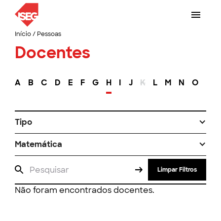
Início
/
Pessoas
Docentes
A
B
C
D
E
F
G
H
I
J
K
L
M
N
O
P
Tipo
Matemática
Limpar Filtros
Não foram encontrados docentes.