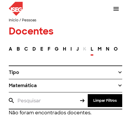
Início
/
Pessoas
Docentes
A
B
C
D
E
F
G
H
I
J
K
L
M
N
O
P
Tipo
Matemática
Limpar Filtros
Não foram encontrados docentes.