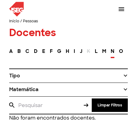
Início
/
Pessoas
Docentes
A
B
C
D
E
F
G
H
I
J
K
L
M
N
O
P
Tipo
Matemática
Limpar Filtros
Não foram encontrados docentes.