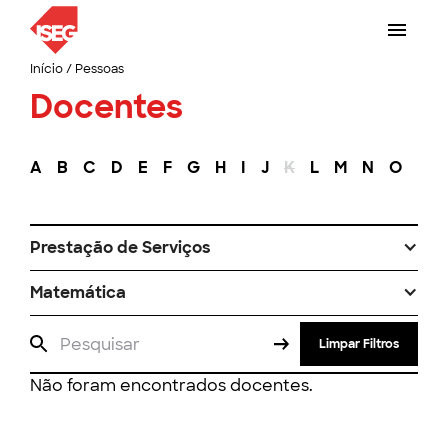
Início
/
Pessoas
Docentes
A
B
C
D
E
F
G
H
I
J
K
L
M
N
O
P
Prestação de Serviços
Matemática
Limpar Filtros
Não foram encontrados docentes.