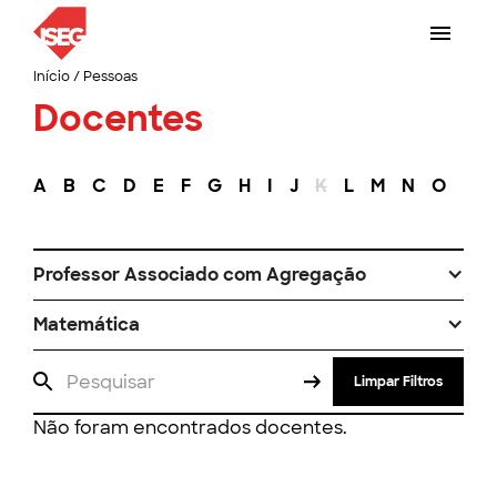
Início
/
Pessoas
Docentes
A
B
C
D
E
F
G
H
I
J
K
L
M
N
O
P
Professor Associado com Agregação
Matemática
Limpar Filtros
Não foram encontrados docentes.