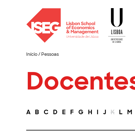
Início
/
Pessoas
Docente
A
B
C
D
E
F
G
H
I
J
K
L
M