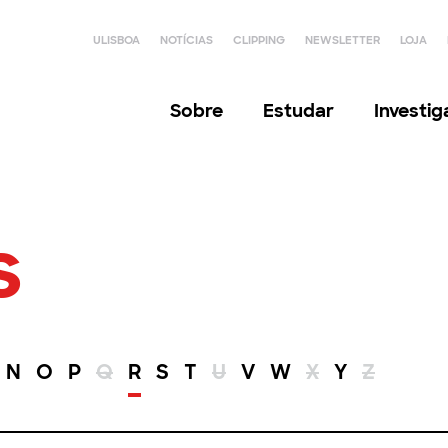
ULISBOA
NOTÍCIAS
CLIPPING
NEWSLETTER
LOJA
Sobre
Estudar
Investi
s
N
O
P
Q
R
S
T
U
V
W
X
Y
Z