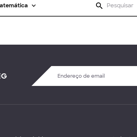
atemática
EG