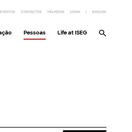
EVENTOS
CONTACTOS
HELPDESK
LOGIN
ENGLISH
gação
Pessoas
Life at ISEG