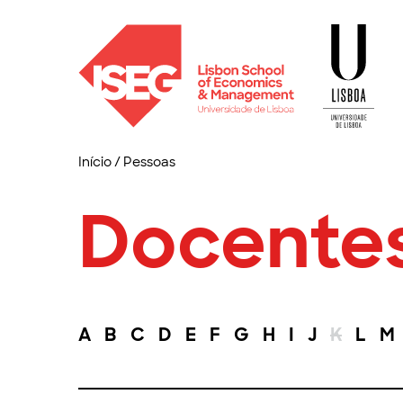
Início
/
Pessoas
Docente
A
B
C
D
E
F
G
H
I
J
K
L
M