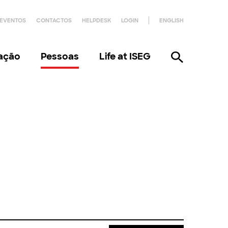
EVENTOS
CONTACTOS
HELPDESK
LOGIN
ENGLISH
gação
Pessoas
Life at ISEG