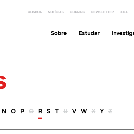
ULISBOA
NOTÍCIAS
CLIPPING
NEWSLETTER
LOJA
Sobre
Estudar
Investi
s
N
O
P
Q
R
S
T
U
V
W
X
Y
Z