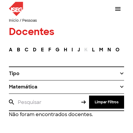
Início
/
Pessoas
Docentes
A
B
C
D
E
F
G
H
I
J
K
L
M
N
O
P
Tipo
Matemática
Limpar Filtros
Não foram encontrados docentes.