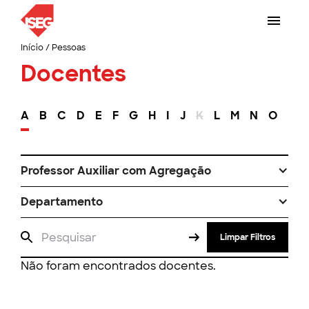
Início
/
Pessoas
Docentes
A
B
C
D
E
F
G
H
I
J
K
L
M
N
O
P
Professor Auxiliar com Agregação
Departamento
Limpar Filtros
Não foram encontrados docentes.