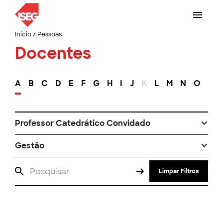
Início
/
Pessoas
Docentes
A
B
C
D
E
F
G
H
I
J
K
L
M
N
O
P
Professor Catedrático Convidado
Gestão
Limpar Filtros