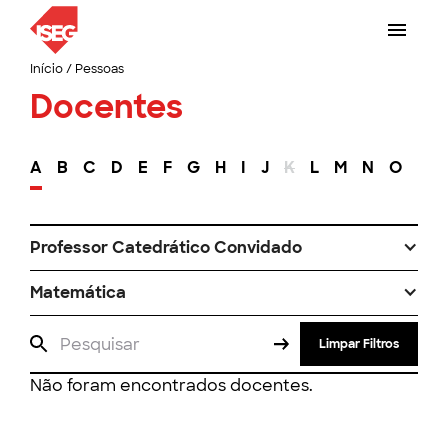
Início
/
Pessoas
Docentes
A
B
C
D
E
F
G
H
I
J
K
L
M
N
O
P
Professor Catedrático Convidado
Matemática
Limpar Filtros
Não foram encontrados docentes.