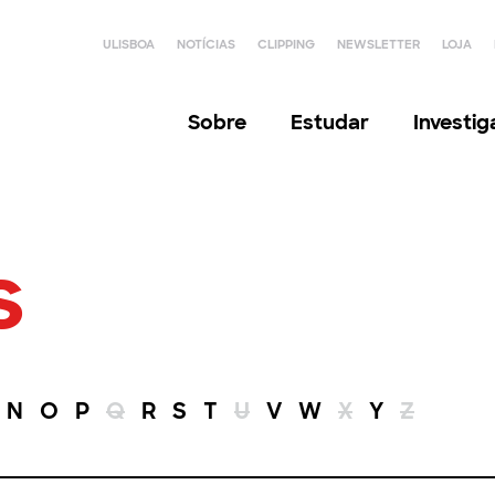
ULISBOA
NOTÍCIAS
CLIPPING
NEWSLETTER
LOJA
Sobre
Estudar
Investi
s
N
O
P
Q
R
S
T
U
V
W
X
Y
Z