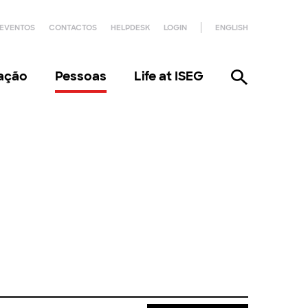
EVENTOS
CONTACTOS
HELPDESK
LOGIN
ENGLISH
gação
Pessoas
Life at ISEG