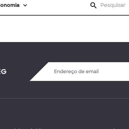
conomia
EG