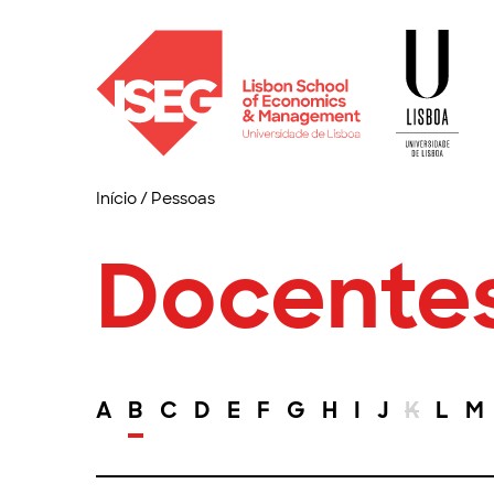
Início
/
Pessoas
Docente
A
B
C
D
E
F
G
H
I
J
K
L
M