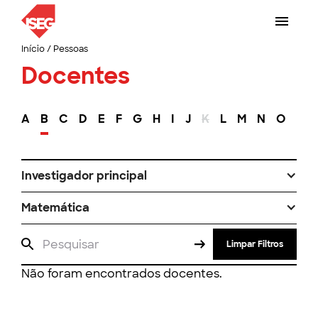
Início
/
Pessoas
Docentes
A
B
C
D
E
F
G
H
I
J
K
L
M
N
O
P
Investigador principal
Matemática
Limpar Filtros
Não foram encontrados docentes.