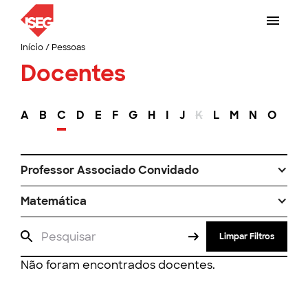
Início
/
Pessoas
Docentes
A
B
C
D
E
F
G
H
I
J
K
L
M
N
O
P
Professor Associado Convidado
Matemática
Limpar Filtros
Não foram encontrados docentes.