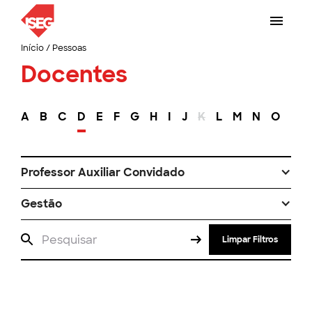
Início
/
Pessoas
Docentes
A
B
C
D
E
F
G
H
I
J
K
L
M
N
O
P
Professor Auxiliar Convidado
Gestão
Limpar Filtros