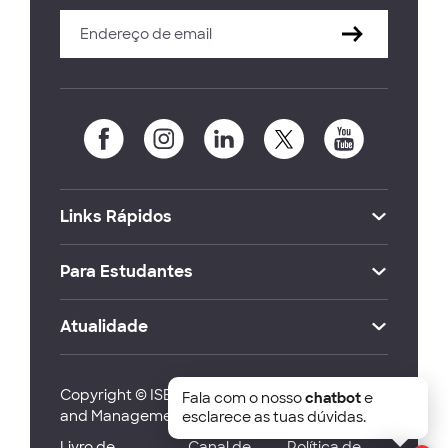
Links Rápidos
Para Estudantes
Atualidade
Copyright © ISEG Lisbon School of Economics
Fala com o nosso
chatbot
e
and Management 2026
esclarece as tuas dúvidas.
Livro de
Canal de
Política de