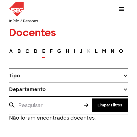
Início
/
Pessoas
Docentes
A
B
C
D
E
F
G
H
I
J
K
L
M
N
O
P
Tipo
Departamento
Limpar Filtros
Não foram encontrados docentes.