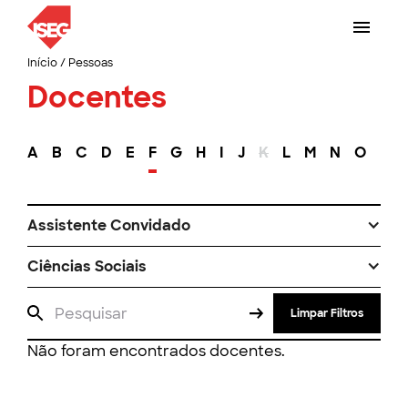
Início
/
Pessoas
Docentes
A
B
C
D
E
F
G
H
I
J
K
L
M
N
O
P
Assistente Convidado
Ciências Sociais
Limpar Filtros
Não foram encontrados docentes.