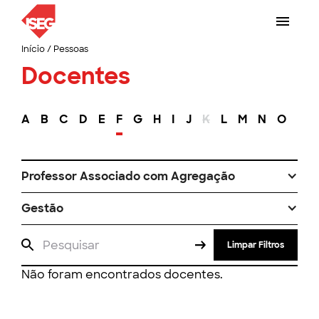
Início
/
Pessoas
Docentes
A
B
C
D
E
F
G
H
I
J
K
L
M
N
O
P
Professor Associado com Agregação
Gestão
Limpar Filtros
Não foram encontrados docentes.