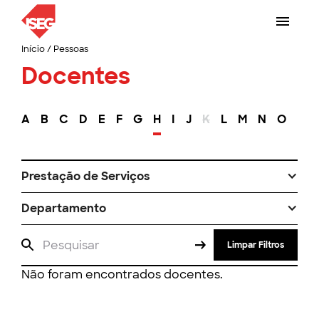
Início
/
Pessoas
Docentes
A
B
C
D
E
F
G
H
I
J
K
L
M
N
O
P
Prestação de Serviços
Departamento
Limpar Filtros
Não foram encontrados docentes.