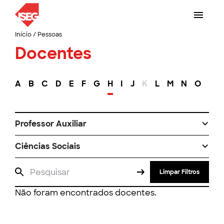
Início
/
Pessoas
Docentes
A
B
C
D
E
F
G
H
I
J
K
L
M
N
O
P
Professor Auxiliar
Ciências Sociais
Limpar Filtros
Não foram encontrados docentes.