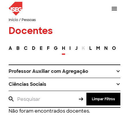
Início
/
Pessoas
Docentes
A
B
C
D
E
F
G
H
I
J
K
L
M
N
O
P
Professor Auxiliar com Agregação
Ciências Sociais
Limpar Filtros
Não foram encontrados docentes.