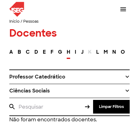
Início
/
Pessoas
Docentes
A
B
C
D
E
F
G
H
I
J
K
L
M
N
O
P
Professor Catedrático
Ciências Sociais
Limpar Filtros
Não foram encontrados docentes.