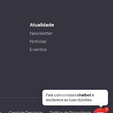
s
Atualidade
Newsletter
Notícias
Eventos
Fala com o nosso
chatbot
e
esclarece as tuas dúvidas.
1
s
Canal de Denúncia
Política de Privacidade