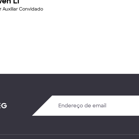
en Li
r Auxiliar Convidado
EG