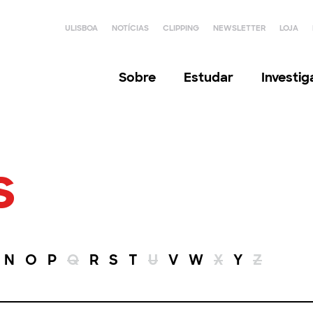
ULISBOA
NOTÍCIAS
CLIPPING
NEWSLETTER
LOJA
Sobre
Estudar
Investi
s
N
O
P
Q
R
S
T
U
V
W
X
Y
Z