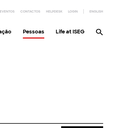
EVENTOS
CONTACTOS
HELPDESK
LOGIN
ENGLISH
gação
Pessoas
Life at ISEG