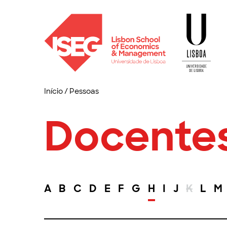
Início
/
Pessoas
Docente
A
B
C
D
E
F
G
H
I
J
K
L
M